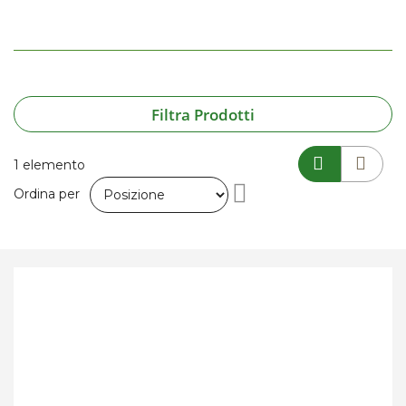
Filtra Prodotti
1
elemento
Imposta
Ordina per
la
direzione
decrescente