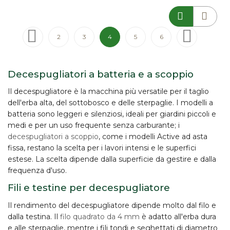
Pagina
Pagina
Precedente
Pagina
Pagina
Attualmente stai leggendo la pagina
Pagina
Pagina
Pagina
Successivo
2
3
4
5
6
Decespugliatori a batteria e a scoppio
Il
decespugliatore
è la macchina più versatile per il taglio
dell'erba alta, del sottobosco e delle sterpaglie. I modelli
a
batteria
sono leggeri e silenziosi, ideali per giardini piccoli e
medi e per un uso frequente senza carburante; i
decespugliatori a scoppio
, come i modelli Active ad asta
fissa, restano la scelta per i lavori intensi e le superfici
estese. La scelta dipende dalla superficie da gestire e dalla
frequenza d'uso.
Fili e testine per decespugliatore
Il rendimento del decespugliatore dipende molto dal
filo
e
dalla
testina
. Il
filo quadrato da 4 mm
è adatto all'erba dura
e alle sterpaglie, mentre i fili tondi e seghettati di diametro