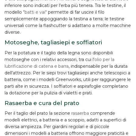
inferiore sono indicati per l'erba più tenera. Tra le testine, il
modello
"batti e vai"
permette di far uscire il filo
semplicemente appoggiando la testina a terra; le testine
universali come la flashcutter si adattano a molte macchine
diverse.
Motoseghe, tagliasiepi e soffiatori
Per la potatura e il taglio della legna sono disponibili
motoseghe
con i relativi accessori, tra cui l'
olio per la
lubrificazione di catena e barra
, indispensabile per la durata
dell'attrezzo. Per le siepi trovi
tagliasiepi
anche telescopici a
batteria, come i modelli Greenworks, utili per raggiungere le
parti alte in sicurezza. I
soffiatori e aspirafoglie
completano
la dotazione per la pulizia di vialetti e prati.
Rasaerba e cura del prato
Per il taglio del prato la sezione
rasaerba
comprende
modelli elettrici, a batteria e a scoppio, adatti a superfici di
diversa ampiezza. Per giardini regolari e di piccole
dimensioni i modelli a batteria offrono maggiore praticità e