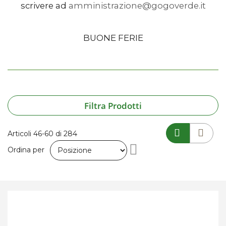
scrivere ad
amministrazione@gogoverde.it
BUONE FERIE
Filtra Prodotti
Articoli
46
-
60
di
284
Imposta
Ordina per
la
direzione
decrescente