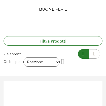
BUONE FERIE
Filtra Prodotti
7
elementi
Imposta
Ordina per
la
direzione
decrescente