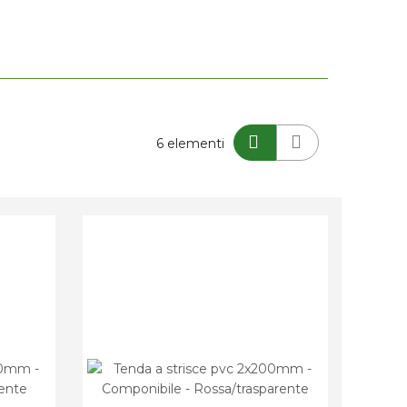
Mostra
6
elementi
come