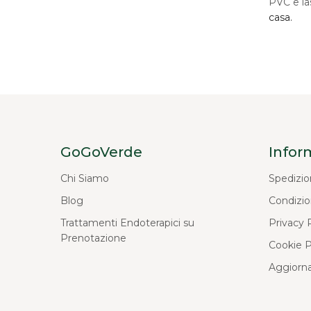
PVC e la
casa.
GoGoVerde
Infor
Chi Siamo
Spedizio
Blog
Condizio
Trattamenti Endoterapici su
Privacy 
Prenotazione
Cookie P
Aggiorna