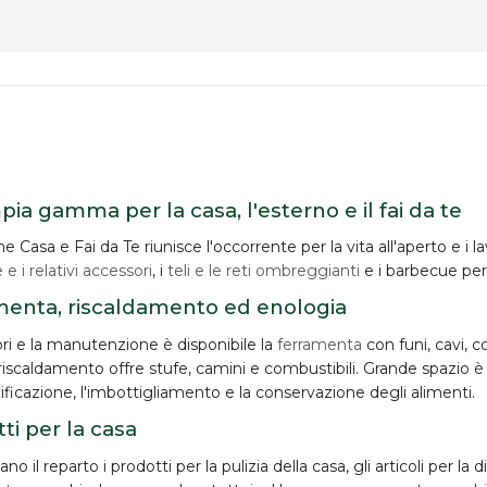
ia gamma per la casa, l'esterno e il fai da te
e Casa e Fai da Te riunisce l'occorrente per la vita all'aperto e i lavo
 e i relativi accessori
, i
teli e le reti ombreggianti
e i barbecue per 
menta, riscaldamento ed enologia
ori e la manutenzione è disponibile la
ferramenta
con funi, cavi, c
riscaldamento offre stufe, camini e combustibili. Grande spazio è 
nificazione, l'imbottigliamento e la conservazione degli alimenti.
ti per la casa
no il reparto i prodotti per la
pulizia della casa
, gli articoli per l