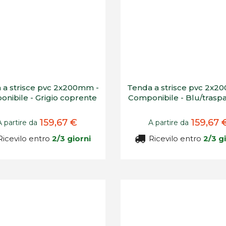
 a strisce pvc 2x200mm -
Tenda a strisce pvc 2x2
nibile - Grigio coprente
Componibile - Blu/trasp
159,67 €
159,67 
A partire da
A partire da
icevilo entro
2/3 giorni
Ricevilo entro
2/3 g