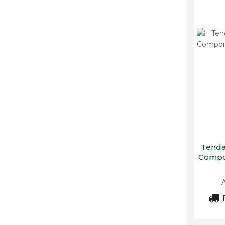
Tenda
Compon
R