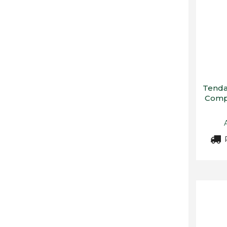
Tenda
Compo
R