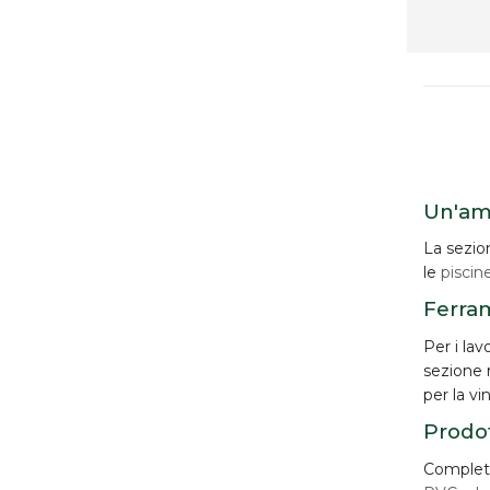
Un'amp
La sezion
le
piscine
Ferra
Per i lav
sezione 
per la vi
Prodot
Completa