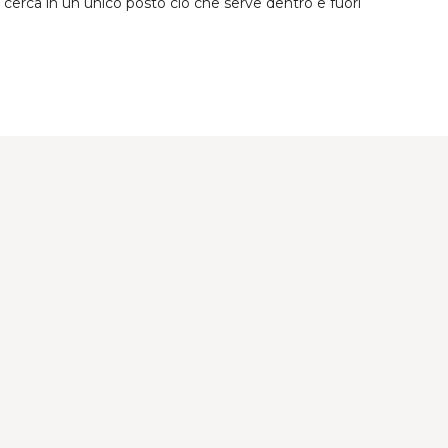
erca in un unico posto ciò che serve dentro e fuori