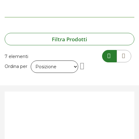
Filtra Prodotti
7
elementi
Imposta
Ordina per
la
direzione
decrescente