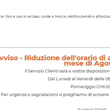
one:
funi e cavi in acciaio
, corde e trecce,
elettroutensili
e attrezza
vviso - Riduzione dell'orario di a
mese di Ago
Il
Servizio Clienti
sarà a vostra disposizion
Dal
Lunedì
al
Venerdì
dalle
08
Pomeriggio
CHIU
Per urgenze o segnalazioni vi preghiamo di scrivere