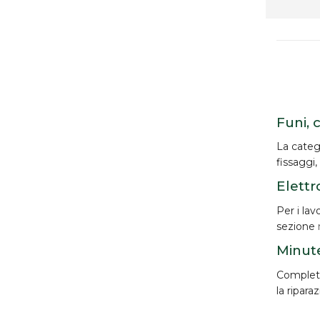
Funi, 
La categ
fissaggi,
Elettr
Per i lav
sezione
Minute
Completan
la ripara