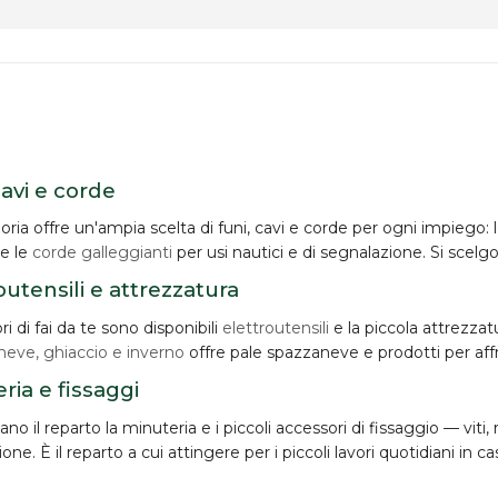
cavi e corde
oria offre un'ampia scelta di
funi, cavi e corde
per ogni impiego: 
 e le
corde galleggianti
per usi nautici e di segnalazione. Si scelgo
outensili e attrezzatura
ori di fai da te sono disponibili
elettroutensili
e la piccola attrezzat
neve, ghiaccio e inverno
offre pale spazzaneve e prodotti per aff
ria e fissaggi
o il reparto la minuteria e i piccoli accessori di fissaggio — viti,
zione. È il reparto a cui attingere per i piccoli lavori quotidiani in ca