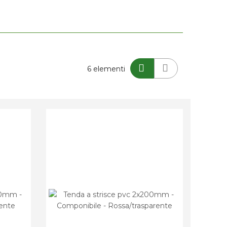
Mostra
6
elementi
come