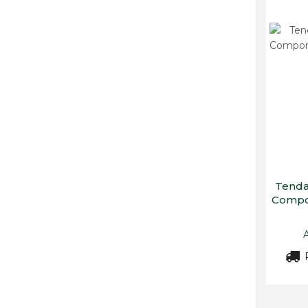
Tenda
Compon
R