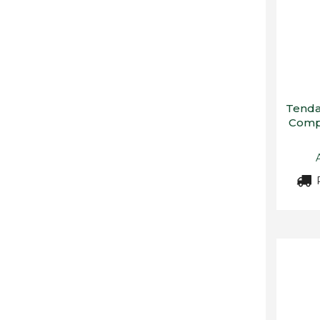
Tenda
Compo
R