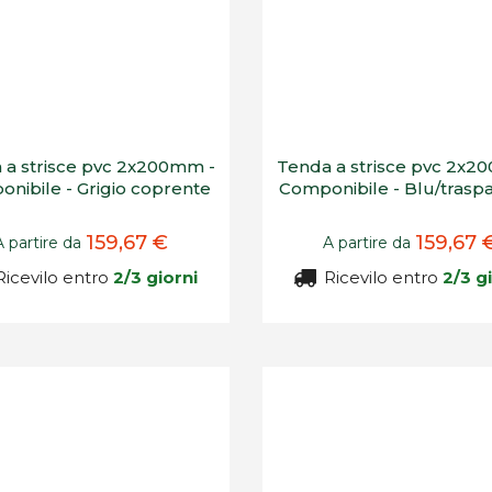
 a strisce pvc 2x200mm -
Tenda a strisce pvc 2x2
nibile - Grigio coprente
Componibile - Blu/trasp
159,67 €
159,67 
A partire da
A partire da
icevilo entro
2/3 giorni
Ricevilo entro
2/3 g