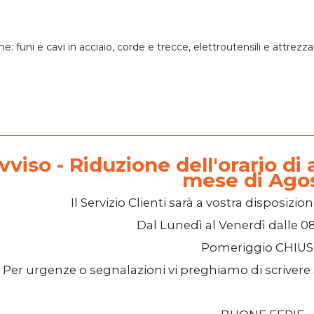
one:
funi e cavi in acciaio
, corde e trecce,
elettroutensili
e attrezza
vviso - Riduzione dell'orario di a
mese di Ago
Il
Servizio Clienti
sarà a vostra disposizion
Dal
Lunedì
al
Venerdì
dalle
08
Pomeriggio
CHIU
Per urgenze o segnalazioni vi preghiamo di scrivere