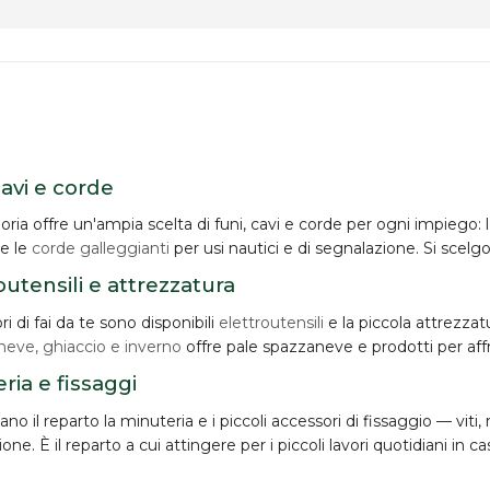
cavi e corde
oria offre un'ampia scelta di
funi, cavi e corde
per ogni impiego: 
 e le
corde galleggianti
per usi nautici e di segnalazione. Si scelgo
outensili e attrezzatura
ori di fai da te sono disponibili
elettroutensili
e la piccola attrezzat
neve, ghiaccio e inverno
offre pale spazzaneve e prodotti per aff
ria e fissaggi
o il reparto la minuteria e i piccoli accessori di fissaggio — viti,
zione. È il reparto a cui attingere per i piccoli lavori quotidiani in ca