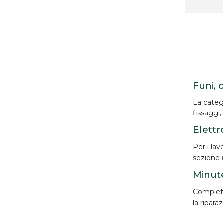
Funi, 
La categ
fissaggi,
Elettr
Per i lav
sezione
Minute
Completan
la ripara