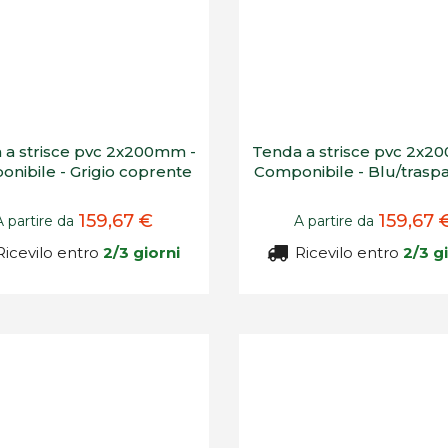
 a strisce pvc 2x200mm -
Tenda a strisce pvc 2x2
nibile - Grigio coprente
Componibile - Blu/trasp
159,67 €
159,67 
A partire da
A partire da
icevilo entro
2/3 giorni
Ricevilo entro
2/3 g