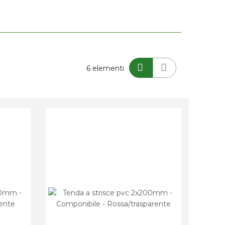
Mostra
6
elementi
come