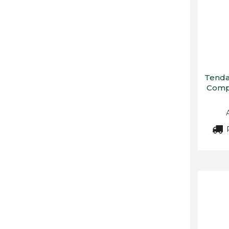
Tenda
Compo
R