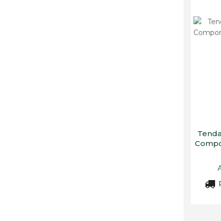
Tenda
Compon
R