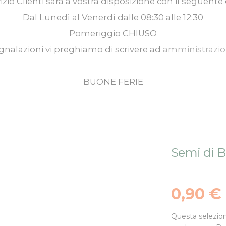
izio Clienti
sarà a vostra disposizione con il seguente 
Dal
Lunedì
al
Venerdì
dalle
08:30
alle
12:30
Pomeriggio
CHIUSO
gnalazioni vi preghiamo di scrivere ad
amministrazi
BUONE FERIE
Semi di B
0,90 €
Questa selezion