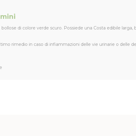
 mini
ollose di colore verde scuro. Possiede una Costa edibile larga, 
timo rimedio in caso di infiammazioni delle vie urinarie o delle d
le