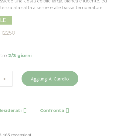
ssiede una Costa edibile larga, bianca e lucente, ed
tenza alla salita a seme e alle basse temperature.
ILE
12250
ntro
2/3 giorni
Aggiungi Al Carrello
desiderati
Confronta