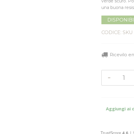
verde scuro. Po
una buona resis
DISPONIB
CODICE: SKU
Ricevilo e
Aggiungi ai 