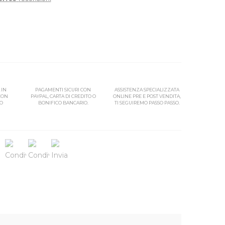
 IN
PAGAMENTI SICURI CON
ASSISTENZA SPECIALIZZATA
 CON
PAYPAL, CARTA DI CREDITO O
ONLINE PRE E POST VENDITA,
SO
BONIFICO BANCARIO.
TI SEGUIREMO PASSO PASSO.