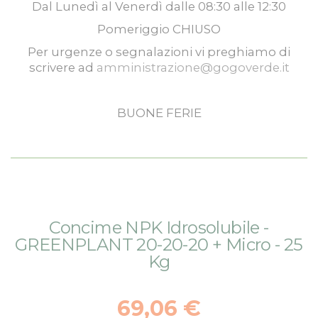
Dal
Lunedì
al
Venerdì
dalle
08:30
alle
12:30
Pomeriggio
CHIUSO
Per urgenze o segnalazioni vi preghiamo di
scrivere ad
amministrazione@gogoverde.it
BUONE FERIE
Vai
Vai
Concime NPK Idrosolubile -
alla
all'inizio
GREENPLANT 20-20-20 + Micro - 25
fine
della
Kg
della
galleria
galleria
di
di
immagini
69,06 €
immagini