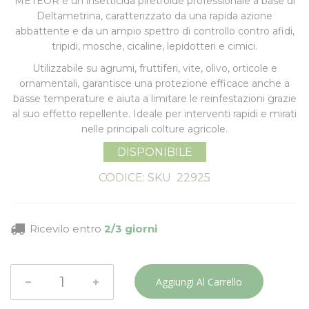
METEOR
è un insetticida piretroide professionale a base di
Deltametrina, caratterizzato da una rapida azione
abbattente e da un ampio spettro di controllo contro afidi,
tripidi, mosche, cicaline, lepidotteri e cimici.
Utilizzabile su agrumi, fruttiferi, vite, olivo, orticole e
ornamentali, garantisce una protezione efficace anche a
basse temperature e aiuta a limitare le reinfestazioni grazie
al suo effetto repellente. Ideale per interventi rapidi e mirati
nelle principali colture agricole.
DISPONIBILE
CODICE: SKU
22925
Ricevilo entro
2/3 giorni
Aggiungi Al Carrello