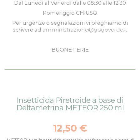
Dal
Lunedì
al
Venerdì
dalle
08:30
alle
12:30
Pomeriggio
CHIUSO
Per urgenze o segnalazioni vi preghiamo di
scrivere ad
amministrazione@gogoverde.it
BUONE FERIE
Vai
Vai
Insetticida Piretroide a base di
alla
all'inizio
Deltametrina METEOR 250 ml
fine
della
della
galleria
galleria
di
12,50 €
di
immagini
immagini