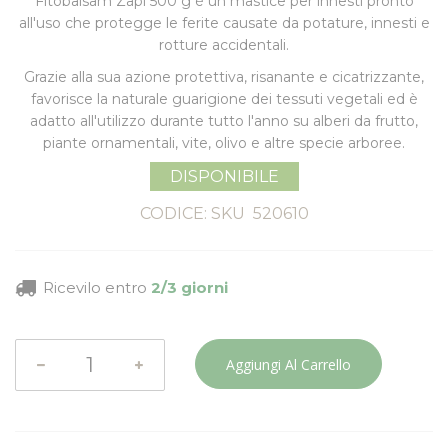
Fitobalsam Zapi 500 g
è un mastice per innesti pronto
all'uso che protegge le ferite causate da potature, innesti e
rotture accidentali.
Grazie alla sua azione protettiva, risanante e cicatrizzante,
favorisce la naturale guarigione dei tessuti vegetali ed è
adatto all'utilizzo durante tutto l'anno su alberi da frutto,
piante ornamentali, vite, olivo e altre specie arboree.
DISPONIBILE
CODICE: SKU
520610
Ricevilo entro
2/3 giorni
Aggiungi Al Carrello