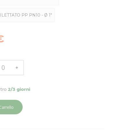
ILETTATO PP PN10 - Ø 1"
€
ntro
2/3 giorni
Carrello