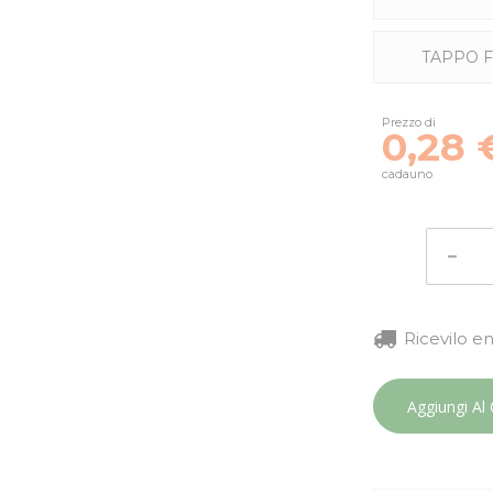
TAPPO F
Prezzo di
0,28 
cadauno
Ricevilo e
Aggiungi Al 