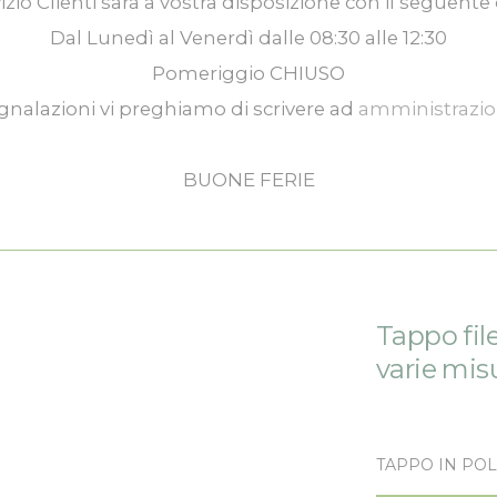
izio Clienti
sarà a vostra disposizione con il seguente 
Dal
Lunedì
al
Venerdì
dalle
08:30
alle
12:30
Pomeriggio
CHIUSO
gnalazioni vi preghiamo di scrivere ad
amministrazi
BUONE FERIE
Tappo fil
varie mis
TAPPO IN POL