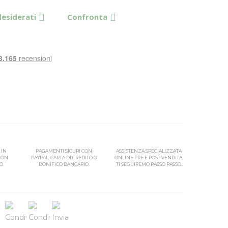
desiderati
Confronta
 IN
PAGAMENTI SICURI CON
ASSISTENZA SPECIALIZZATA
 CON
PAYPAL, CARTA DI CREDITO O
ONLINE PRE E POST VENDITA,
SO
BONIFICO BANCARIO.
TI SEGUIREMO PASSO PASSO.