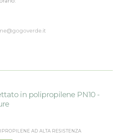
orario:
one@gogoverde.it
ettato in polipropilene PN10 -
ure
IPROPILENE AD ALTA RESISTENZA