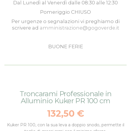
Dal
Lunedì
al
Venerdì
dalle
08:30
alle
12:30
Pomeriggio
CHIUSO
Per urgenze o segnalazioni vi preghiamo di
scrivere ad
amministrazione@gogoverde.it
BUONE FERIE
Vai
Vai
Troncarami Professionale in
alla
all'inizio
Alluminio Kuker PR 100 cm
fine
della
della
galleria
132,50 €
galleria
di
di
immagini
Kuker PR 100, con la sua
leva a doppio snodo
, permette il
immagini