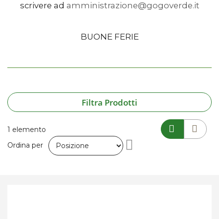
scrivere ad
amministrazione@gogoverde.it
BUONE FERIE
Filtra Prodotti
1
elemento
Imposta
Ordina per
la
direzione
decrescente