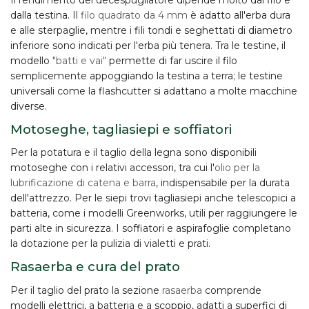
dalla
testina
. Il
filo quadrato da 4 mm
è adatto all'erba dura
e alle sterpaglie, mentre i fili tondi e seghettati di diametro
inferiore sono indicati per l'erba più tenera. Tra le testine, il
modello
"batti e vai"
permette di far uscire il filo
semplicemente appoggiando la testina a terra; le testine
universali come la flashcutter si adattano a molte macchine
diverse.
Motoseghe, tagliasiepi e soffiatori
Per la potatura e il taglio della legna sono disponibili
motoseghe
con i relativi accessori, tra cui l'
olio per la
lubrificazione di catena e barra
, indispensabile per la durata
dell'attrezzo. Per le siepi trovi
tagliasiepi
anche telescopici a
batteria, come i modelli Greenworks, utili per raggiungere le
parti alte in sicurezza. I
soffiatori e aspirafoglie
completano
la dotazione per la pulizia di vialetti e prati.
Rasaerba e cura del prato
Per il taglio del prato la sezione
rasaerba
comprende
modelli elettrici, a batteria e a scoppio, adatti a superfici di